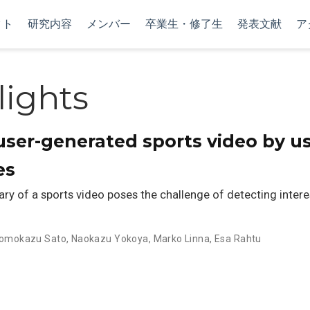
クト
研究内容
メンバー
卒業生・修了生
発表文献
ア
lights
ser-generated sports video by u
es
y of a sports video poses the challenge of detecting intere
omokazu Sato
,
Naokazu Yokoya
,
Marko Linna
,
Esa Rahtu