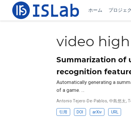
ホーム
プロジェ
video high
Summarization of u
recognition featur
Automatically generating a summar
of a game. …
Antonio Tejero-De-Pablos
,
中島悠太
,
T
引用
DOI
arXiv
URL