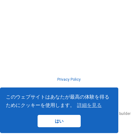
Privacy Policy
© ISLab., Osaka Univeristy, 2026
このウェブサイトはあなたが最高の体験を得る
ためにクッキーを使用します。
詳細を見る
Published with
Hugo Blox Builder
— the free,
open source
website builder
that empowers creators.
はい