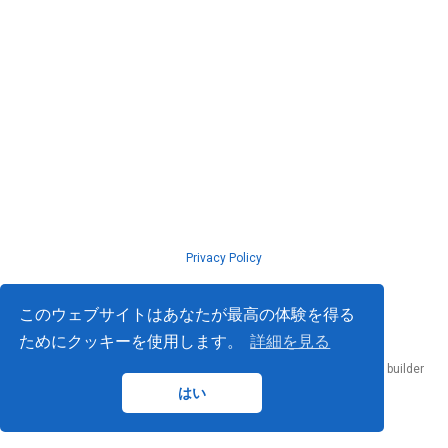
Privacy Policy
© ISLab., Osaka Univeristy, 2026
このウェブサイトはあなたが最高の体験を得る
ためにクッキーを使用します。
詳細を見る
Published with
Hugo Blox Builder
— the free,
open source
website builder
that empowers creators.
はい